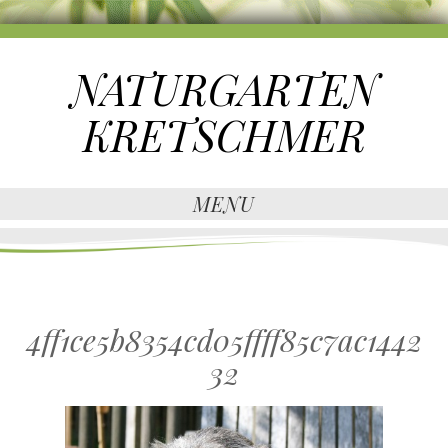
NATURGARTEN
KRETSCHMER
MENU
4ff1ce5b8354cd05ffff85c7ac1442
32